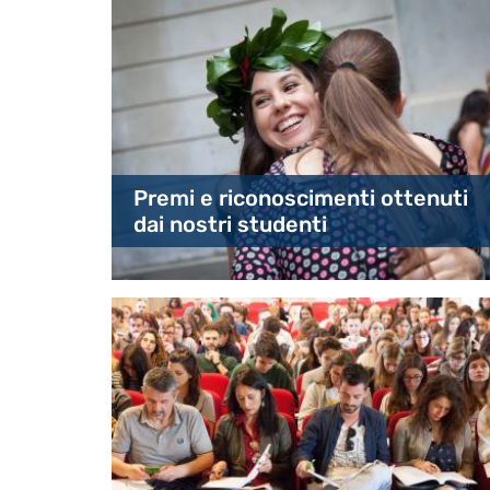
Highlights
Premi e riconoscimenti ottenuti
dai nostri studenti