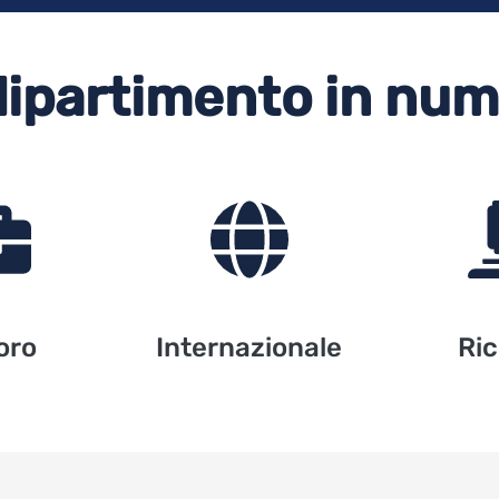
 dipartimento in num
oro
Internazionale
Ri