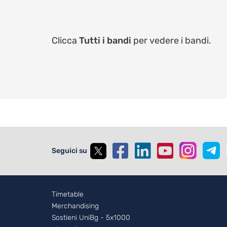
Clicca
Tutti i bandi
per vedere i bandi.
Seguici su
Footer - 2
Timetable
Merchandising
Sostieni UniBg - 5x1000