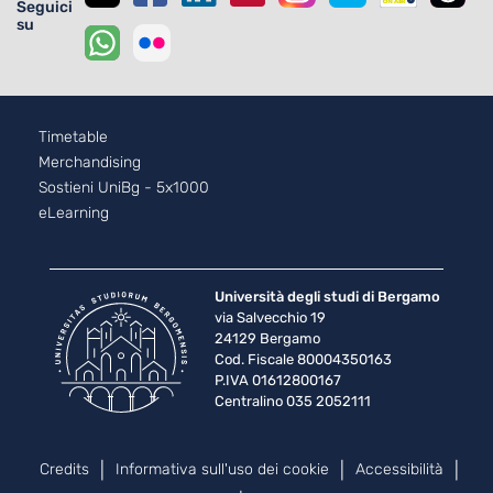
Seguici
su
Footer - 2
Timetable
Merchandising
Sostieni UniBg - 5x1000
eLearning
Università degli studi di Bergamo
via Salvecchio 19
24129 Bergamo
Cod. Fiscale 80004350163
P.IVA 01612800167
Centralino 035 2052111
Piè di pagina
Credits
Informativa sull'uso dei cookie
Accessibilità