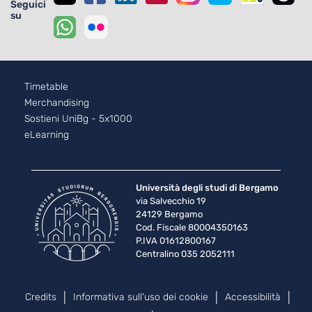
Seguici
su
Footer - 2
Timetable
Merchandising
Sostieni UniBg - 5x1000
eLearning
Università degli studi di Bergamo
via Salvecchio 19
24129 Bergamo
Cod. Fiscale 80004350163
P.IVA 01612800167
Centralino 035 2052111
Piè di pagina
Credits
Informativa sull'uso dei cookie
Accessibilità