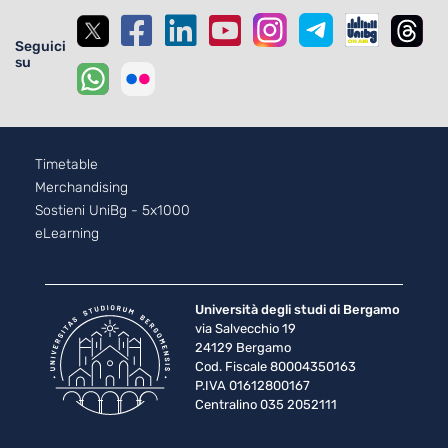
Seguici
su
Footer - 2
Timetable
Merchandising
Sostieni UniBg - 5x1000
eLearning
Università degli studi di Bergamo
via Salvecchio 19
24129 Bergamo
Cod. Fiscale 80004350163
P.IVA 01612800167
Centralino 035 2052111