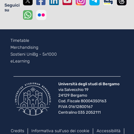
Seguici
su
Footer - 2
Timetable
Merchandising
Sostieni UniBg - 5x1000
eLearning
Università degli studi di Bergamo
via Salvecchio 19
24129 Bergamo
Cod. Fiscale 80004350163
P.IVA 01612800167
Centralino 035 2052111
Piè di pagina
Credits
Informativa sull'uso dei cookie
Accessibilità